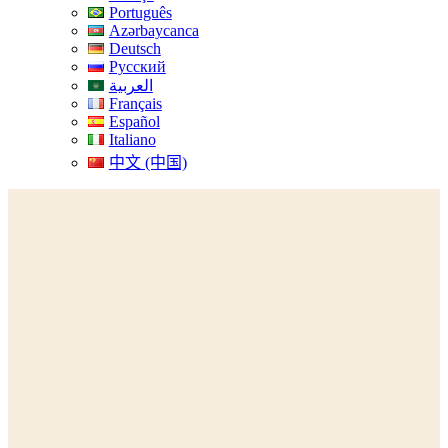
Português
Azərbaycanca
Deutsch
Русский
العربية
Français
Español
Italiano
中文 (中国)