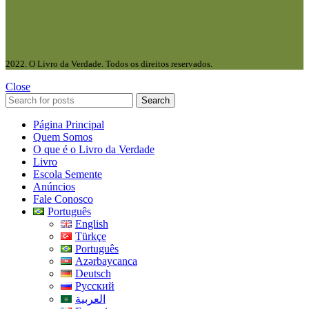
2022. O Livro da Verdade. Todos os direitos reservados.
Close
Search
Página Principal
Quem Somos
O que é o Livro da Verdade
Livro
Escola Semente
Anúncios
Fale Conosco
Português
English
Türkçe
Português
Azərbaycanca
Deutsch
Русский
العربية