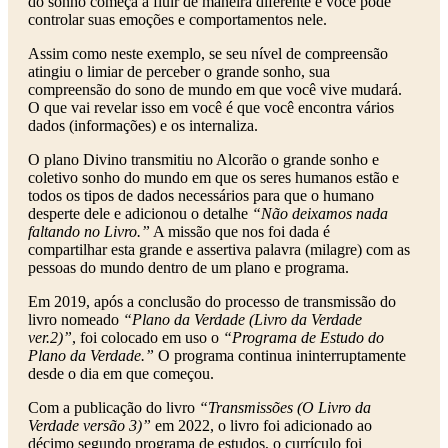
do sonho começa a fluir de maneira diferente e você pode
controlar suas emoções e comportamentos nele.
Assim como neste exemplo, se seu nível de compreensão
atingiu o limiar de perceber o grande sonho, sua
compreensão do sono de mundo em que você vive mudará.
O que vai revelar isso em você é que você encontra vários
dados (informações) e os internaliza.
O plano Divino transmitiu no Alcorão o grande sonho e
coletivo sonho do mundo em que os seres humanos estão e
todos os tipos de dados necessários para que o humano
desperte dele e adicionou o detalhe
“Não deixamos nada
faltando no Livro.”
A missão que nos foi dada é
compartilhar esta grande e assertiva palavra (milagre) com as
pessoas do mundo dentro de um plano e programa.
Em 2019, após a conclusão do processo de transmissão do
livro nomeado
“Plano da Verdade (Livro da Verdade
ver.2)”
, foi colocado em uso o
“Programa de Estudo do
Plano da Verdade.”
O programa continua ininterruptamente
desde o dia em que começou.
Com a publicação do livro
“Transmissões (O Livro da
Verdade versão 3)”
em 2022, o livro foi adicionado ao
décimo segundo programa de estudos, o currículo foi