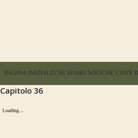
PAGINA INIZIALE
CHI SIAMO NOI?
CHE COS’È I
Capitolo 36