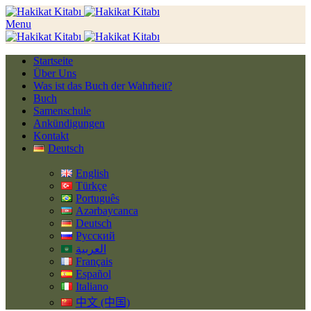
Menu
Startseite
Über Uns
Was ist das Buch der Wahrheit?
Buch
Samenschule
Ankündigungen
Kontakt
Deutsch
English
Türkçe
Português
Azərbaycanca
Deutsch
Русский
العربية
Français
Español
Italiano
中文 (中国)