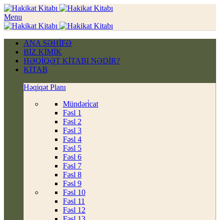
Menu
ANA SƏHİFƏ
BİZ KİMİK
HƏQİQƏT KİTABI NƏDİR?
KİTAB
Həqiqət Planı
Mündəri̇cat
Fəsl 1
Fəsl 2
Fəsl 3
Fəsl 4
Fəsl 5
Fəsl 6
Fəsl 7
Fəsl 8
Fəsl 9
Fəsl 10
Fəsl 11
Fəsl 12
Fəsl 13