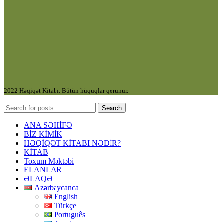
2022 Həqiqət Kitabı. Bütün hüquqlar qorunur.
Search
ANA SƏHİFƏ
BİZ KİMİK
HƏQİQƏT KİTABI NƏDİR?
KİTAB
Toxum Məktəbi
ELANLAR
ƏLAQƏ
Azərbaycanca
English
Türkçe
Português