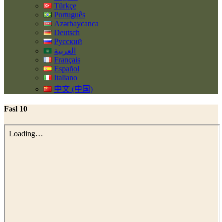
Türkçe
Português
Azərbaycanca
Deutsch
Русский
العربية
Français
Español
Italiano
中文 (中国)
Fəsl 10