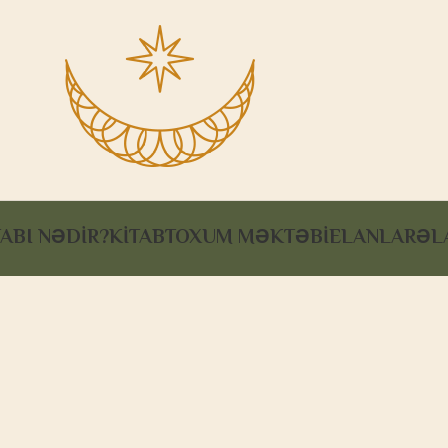
ABI NƏDİR?
KİTAB
TOXUM MƏKTƏBI
ELANLAR
ƏL