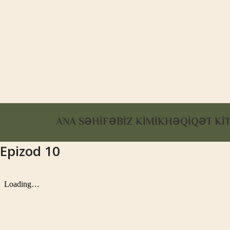
ANA SƏHİFƏ
BİZ KİMİK
HƏQİQƏT KİT
Epizod 10